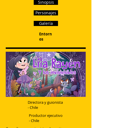
Sinopsis
Personajes
Galería
Entorn
os
Directora y guionista
- Chile
Productor ejecutivo
- Chile